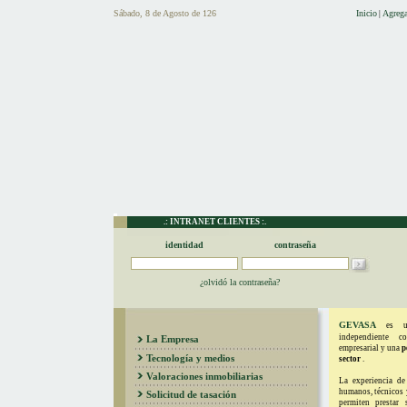
Sábado, 8 de Agosto de 126
Inicio
Agrega
|
.: INTRANET CLIENTES :.
identidad
contraseña
¿olvidó la contraseña?
GEVASA
es una
independiente c
La Empresa
empresarial y una
p
Tecnología y medios
sector
.
Valoraciones inmobiliarias
La experiencia de
humanos, técnicos 
Solicitud de tasación
permiten prestar 